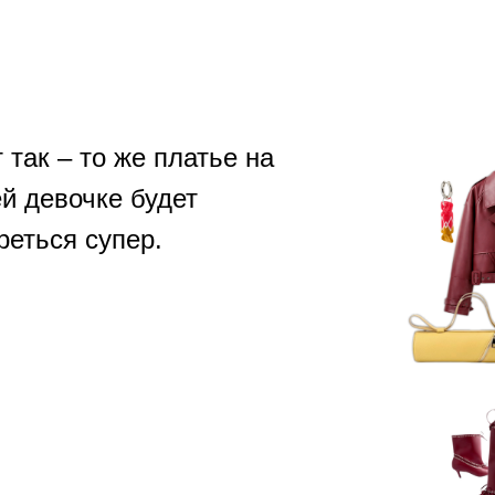
т так – то же платье на
й девочке будет
реться супер.