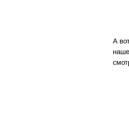
А во
наше
смот