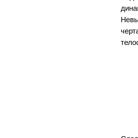
дина
Невы
черт
тело