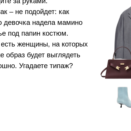
ите за руками.
так – не подойдет: как
о девочка надела мамино
ье под папин костюм.
 есть женщины, на которых
же образ будет выглядеть
ошно. Угадаете типаж?