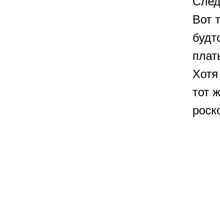
След
Вот 
будт
плат
Хотя
тот 
роск