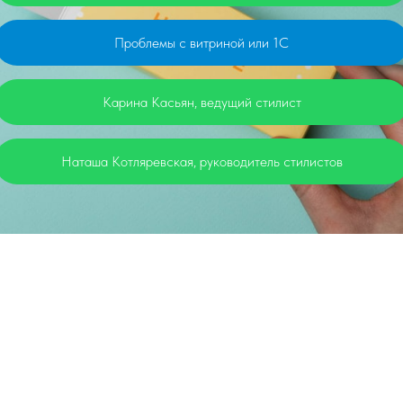
Проблемы с витриной или 1С
Карина Касьян, ведущий стилист
Наташа Котляревская, руководитель стилистов