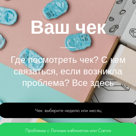
Ваш чек
Где посмотреть чек? С кем
связаться, если возникла
проблема? Все здесь
Чек: выберите неделю или месяц
Проблемы с Личным кабинетом или Canva