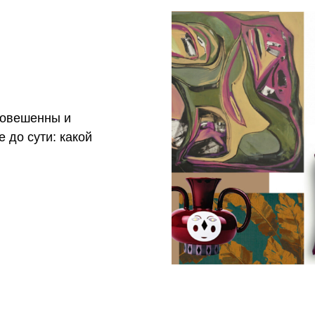
новешенны и
 до сути: какой