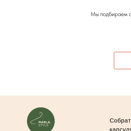
Мы подбираем од
Собрат
капсул