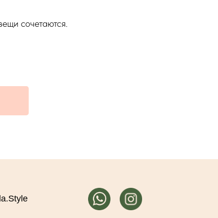
вещи сочетаются.
a.Style